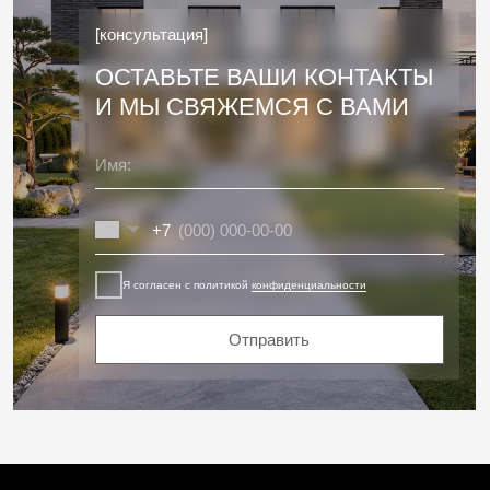
г. Москва, Нахимовский просп., 24, стр. 1
Оставьте свой номер телефона и мы Вам
перезвоним
+7
Я согласен с политикой
конфиденциальности
Заказать звонок
Все фотографии на данном сайте являются нашими реальными проектами
и интеллектуальной собственностью. Копирование, распространение
и использование в коммерческих целях запрещено
Карта сайта
Политика конфиденциальности
Разработка сайта
© 2020-2026 Все права защищены