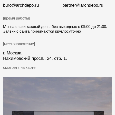
ИП Костырина Е. С.
ИНН 503229423750
ОГРНИП 318774600258032
[НАВИГАЦИЯ]
Архитектура
О бюро
Интерьеры
Блог
Инженерные сети
Отзывы
Строительство
Контакты
[КОНТАКТЫ]
[для связи]
[почта]
+7 (977) 970-12-01
buro@archdepo.ru
[адрес]