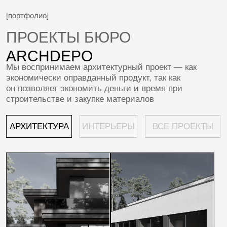
ПРОЕКТ: PINES
ПРОЕКТ: SHADE
Современная
Современный дом с акцентом
резиденция среди
на лаконичность
сосен
ПРОЕКТ: BALANCE
ПРОЕКТ: OASIS
Современный минимализм
Современная резиденция
среди зелени
с атмосферой курорта
[контакты]
КОНТАКТЫ