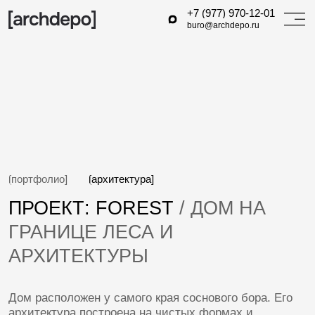
+7 (977) 970-12-01
buro@archdepo.ru
[портфолио]
[архитектура]
ПРОЕКТ: FOREST
/ ДОМ НА
ГРАНИЦЕ ЛЕСА И
АРХИТЕКТУРЫ
Дом расположен у самого края соснового бора. Его
архитектура построена на чистых формах и
ступенчатой композиции, которая создаёт эффект
движения вверх. Светлый кирпич фасадов
перекликается с текстурой дерева вокруг, а тёмные
акценты подчёркивают ритм линий и задают
контраст.