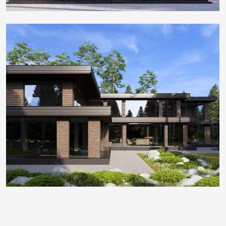
[портфолио]
ПРОЕКТЫ БЮРО
ARCHDEPO
Мы воспринимаем архитектурный проект — как
экономически оправданный продукт, так как
он позволяет экономить деньги и время при
строительстве и закупке материалов
АРХИТЕКТУРА
ИНТЕРЬЕРЫ
ВСЕ ПРОЕКТЫ