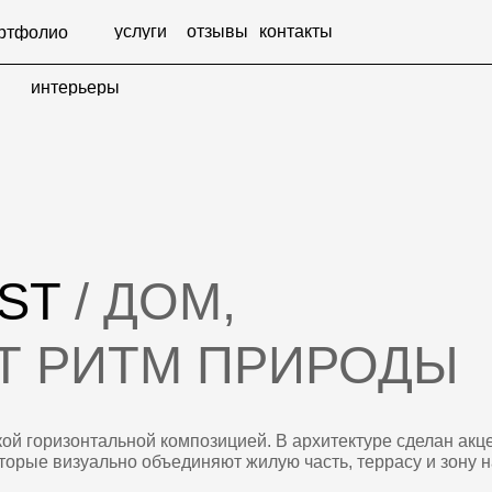
услуги
отзывы
контакты
+7 (977) 970
о
терьеры
терьеры
T
/ ДОМ,
РИТМ ПРИРОДЫ
изонтальной композицией. В архитектуре сделан акцент на
изуально объединяют жилую часть, террасу и зону навеса для
и темных горизонтальных элементов. Светлая кладка добавляет
трогую геометрию здания. Панорамное остекление раскрывает