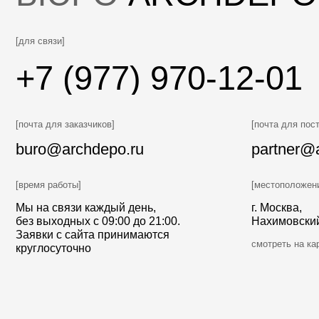
[НАВИГАЦИЯ]
ИП Костырина Е. С.
Архитектура
Интерьеры
ИНН 503229423750
Инженерные сети
ОГРНИП 318774600258032
Строительство
Оставьте свой номер телефона
и мы Вам перезвоним
О бюро
Блог
+7