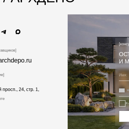
Отпр
[КОНТАКТЫ]
[для связи]
+7 (977) 970-12-01
[почта]
buro@archdepo.ru
[адрес]
г. Москва, Нахимовский просп., 24, стр. 1