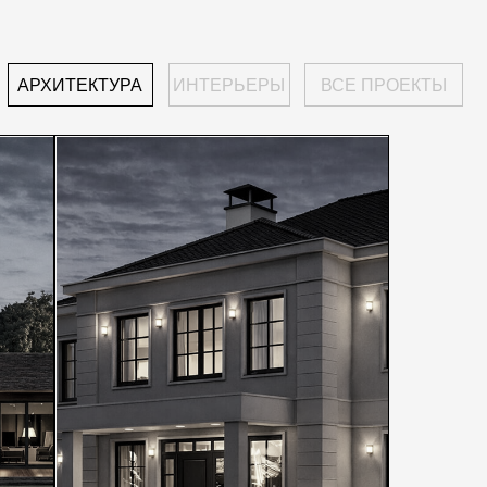
КТ: BALANCE
менный минимализм среди