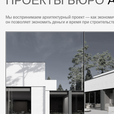
ПРОЕКТ: SILENCE
ПРОЕКТ: SHADE
Современный дом с чувством
Современный дом с акце
гармонии
на лаконичность
[контакты]