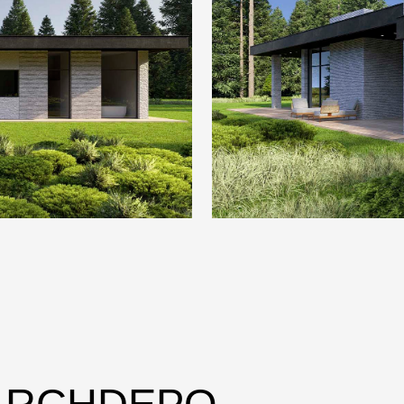
CHDEPO
равданный продукт, так как
АРХИТЕКТ
купке материалов