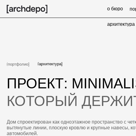
о бюро
портфоли
архитектура
ин
архитектура
ин
[архитектура]
[портфолио]
ПРОЕКТ: MINIMALIS
КОТОРЫЙ ДЕРЖИТ 
Дом спроектирован как одноэтажное пространство с четкой гор
вытянутые линии, плоскую кровлю и крупные навесы, которые в
автомобилей.
Фасады построены на контрасте светлого фактурного кирпича 
дому объем и рельеф, а темный контур кровли подчеркивает с