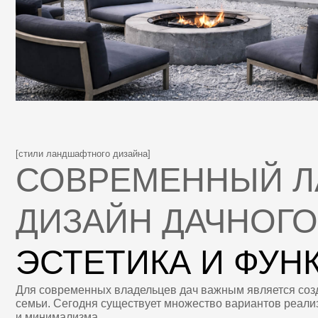
ДИЗАЙН ДАЧНОГО У
ЭСТЕТИКА И ФУНК
Для современных владельцев дач важным является создание не 
семьи. Сегодня существует множество вариантов реализации 
и минимализма.
СТИЛИ СОВРЕМЕННОГО ЛАНДШАФТНОГО ДИЗА
Выбор конкретного варианта зависит от размера участка, бюд
оформления и предложат лучшие варианты размещения зелёны
МИНИМАЛИЗМ
ЭК
лаконичный и стильный вариант, подходящий для
под
небольших участков и любителей простоты
и э