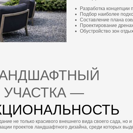
ЧАСТКА —
ЦИОНАЛЬНОСТЬ
только красивого внешнего вида своего сада, но и удобного прос
проектов ландшафтного дизайна, среди которых выделяются совр
ЙНА:
жета и индивидуальных пожеланий заказчика. Специалисты нашей с
х насаждений и декоративных элементов.
О-СТИЛЬ
МОДЕРН
черкивающий природную гармонию
современный 
кологичность используемых материалов
инновационн