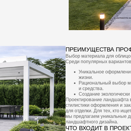
Уникальное оформление территории с
жизни.
Рациональный выбор материалов и р
и средства.
Создание экологически чистого и фун
Проектирование ландшафта включает целый
стилистики оформления и заканчивая подб
для отделки. Для тех, кто ищет оптимальное
мы предлагаем уникальные дизайнерские пр
ландшафтного дизайна.
ЧТО ВХОДИТ В ПРОЕКТИРОВАНИ
Разработка концепции проекта.
Подбор наиболее подходящих деревьев
Составление плана озеленения и благ
Проектирование дренажных систем и
Обустройство зон отдыха и игровых п
НДШАФТНЫЙ