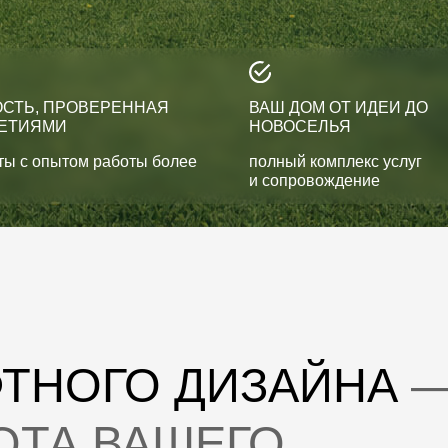
ПРОВЕРЕННАЯ
ВАШ ДОМ ОТ ИДЕИ ДО
МИ
НОВОСЕЛЬЯ
ытом работы более
полный комплекс услуг
и сопровождение
НОГО ДИЗАЙНА
—
А ВАШЕГО
СТРАНСТВА
о для отдыха
ссиональные услуги
оздать уникальный
форта вашему дому.