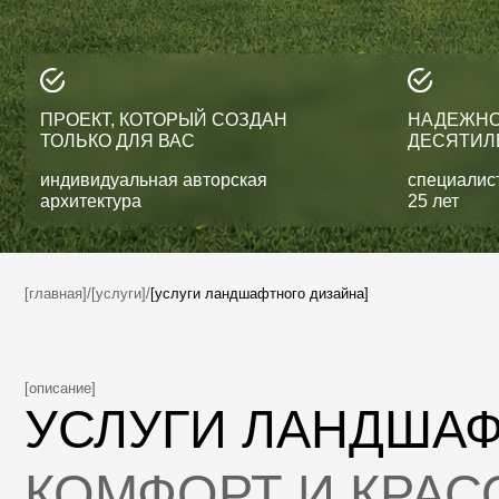
ПРОЕКТ, КОТОРЫЙ СОЗДАН
НАДЕЖНОСТЬ, 
ТОЛЬКО ДЛЯ ВАС
ДЕСЯТИЛЕТИЯ
индивидуальная авторская
специалисты с оп
архитектура
25 лет
[главная]
/
[услуги]
/
[услуги ландшафтного дизайна]
[описание]
УСЛУГИ ЛАНДШАФТ
КОМФОРТ И КРАСОТ
ЗАГОРОДНОГО ПРО
Вы мечтаете превратить свой участок в идеальное пространств
и наслаждения природой? Тогда вам точно понадобятся профе
ландшафтного дизайнера. Современные решения позволяют с
внешний вид сада, подчеркнув красоту природы и добавив ком