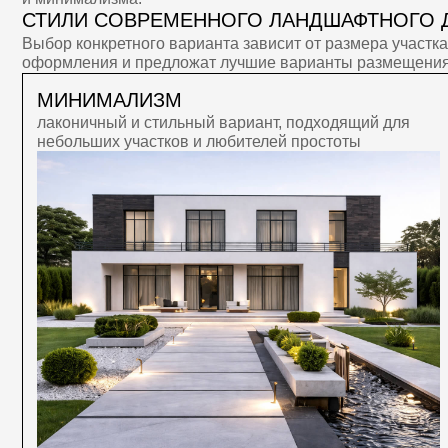
[стоимость]
ЧТО ВЛИЯЕТ НА СТ
ЛАНДШАФТНОГО ДИ
Цена разработки ландшафтного проекта формируется исходя и
факторов:
Размер земельного участка и сложность рельефа.
Количество выбранных растений и декоративных элемен
Необходимость установки дополнительного оборудования
Степень индивидуализации проекта и уникальности пред
Средняя цена на проект начинается 25 — 35 тысяч рублей за со