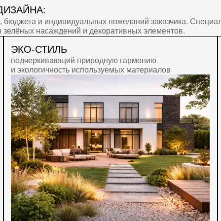
ОИМОСТЬ
ЗАЙНА?
з нескольких
тов.
 (освещение, полив).
ложений.
тку и может