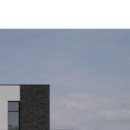
buro@archdepo.ru
-12-01