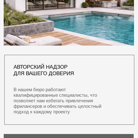
Всё продумывается заранее, чтобы вы получили
идеальный баланс тепла, света и воздуха в своём
доме
• Эскизный проект (ЭП)
• Фотореалистичные 3D визуализации экстерьера
• Архитектурные решения (АР)
• Конструктивные решения (КР)
• Разработка планировочных
решений интерьера (АИ)
• Все проекты инженерных сетей
8 900 руб.\м²
ЗАКАЗАТЬ ПРОЕКТ ДОМА
ПОД КЛЮЧ