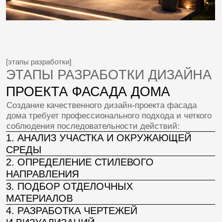
[стоимость услуг]
СТОИМОСТЬ УСЛУГ
ПО ДИЗАЙНУ ФАСАДОВ
Стоимость разработки дизайн-проект фасада
частного дома варьируется в зависимости от ряда
факторов:
Сложность проекта.
Объем работ.
Используемые материалы.
Уровень профессионализма исполнителя.
Средняя цена колеблется от 1 до 5 тысяч рублей
за квадратный метр. Однако точные цифры зависят
от индивидуальных характеристик каждого заказа.
Рекомендуется предварительно обсудить все
нюансы с исполнителем перед заключением
договора.
Рассчитать стоимость