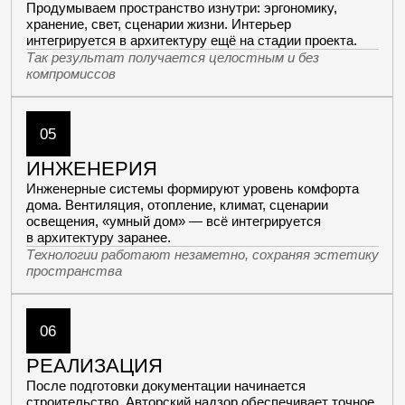
[контакты]
КОНТАКТЫ
АРХИТЕКТУРНОГО БЮРО
ARCHDEPO / АРХДЕПО
[для связи]
+7 (977) 970-12-01
[почта для заказчиков]
[почта для поставщиков]
buro@archdepo.ru
partner@archdepo.ru
[время работы]
Мы на связи каждый день, без выходных с 09:00 до 21:00.
Заявки с сайта принимаются круглосуточно
[местоположение]
г. Москва,
Нахимовский просп., 24, стр. 1,
смотреть на карте