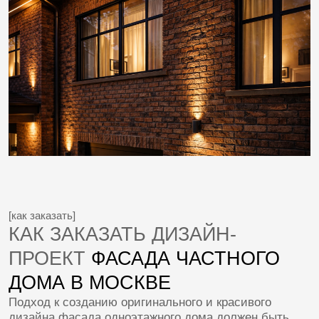
[бесплатная консультация]
СТРОИТЕЛЬСТВО ВАШЕГО
ДОМА
НАЧИНАЕТСЯ ЗДЕСЬ
Бесплатная консультация с архитектором —
инженером
Зачем нужен эскизный проект?
Какие материалы для фасадов сейчас применяются?
Кто определяет конструктив дома?
Когда можно начать строительство дома?
Какие материалы лучше для строительства
загородного дома?