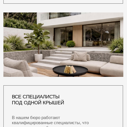
определиться с основными параметрами будущего
жилья и почувствовать пространство.
Далее следуют этапы, постепенно углубляющие
проработку: от базовых архитектурных решений
до комплексного технического проекта. Важно
понимать, что чем шире спектр услуг, тем более
детально и качественно осуществляется подготовка
к строительству.
ЭСКИЗ
Отправная точка, помогающая определиться
с основными параметрами будущего жилья
• Эскизный проект (ЭП)
• Фотореалистичные 3D визуализации экстерьера
• Архитектурные решения (АР)
3 900 руб.\м²