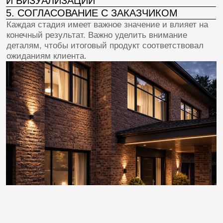
[как заказать]
КАК ЗАКАЗАТЬ ДИЗАЙН-
ПРОЕКТ
ФАСАДА ЧАСТНОГО
ДОМА В МОСКВЕ
Подход к созданию оригинального и красивого
дизайна фасада одноэтажного дома должен быть
комплексным и продуманным. Правильно
подобранные материалы, грамотная композиция
и профессиональный подход позволяют добиться
желаемого результата. Если самостоятельно
справиться сложно, лучше обратиться
к специалистам, которые смогут предложить
интересные варианты и воплотят ваши мечты
в реальность.
Для тех, кто ценит комфорт и удобство, предлагаем