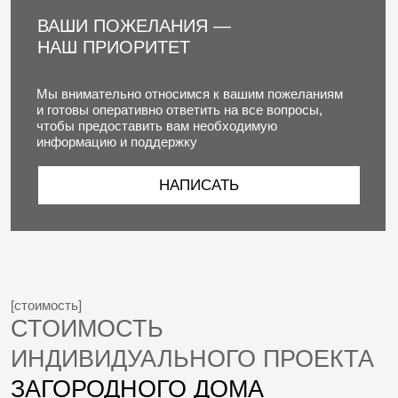
Чтобы построенный дом был точной копией
проекта, а ухоженный сад дополнял архитектуру
фасадов
• Эскизный проект (ЭП)
• Фотореалистичные 3D визуализации экстерьера
• Архитектурные решения (АР)
• Конструктивные решения (КР)
• Разработка планировочных
решений интерьера (АИ)
• Все проекты инженерных сетей
• Ландшафтный дизайн участка
• Авторский надзор
11 900 руб.\м²