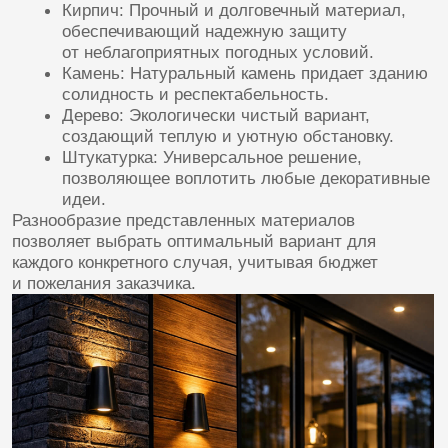
[тенденции]
СОВРЕМЕННЫЕ ТЕНДЕНЦИИ
В ДИЗАЙНЕ
ФАСАДОВ
ЧАСТНЫХ ДОМОВ
Сегодня востребованы минимализм
и функциональность. Для тех, кто предпочитает
современные решения, предлагаются
инновационные подходы к оформлению фасадов.
Например, использование металла и стекла
помогает создавать легкие и воздушные
композиции, отражающие дух современности.
В результате дом выглядит свежо и оригинально,
выделяясь среди традиционных построек.
Среди особенностей современного подхода
выделяют:
Простоту форм и линий.
Использование натуральных материалов.
Минималистичный декор.
Акцент на функциональности.
Такие приемы делают дизайн фасадов частных