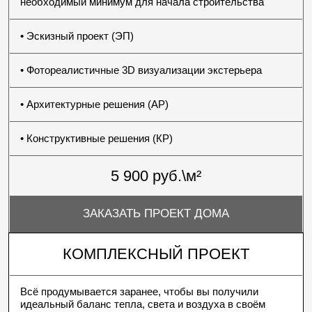
04
ДИЗАЙН ИНТЕРЬЕРА
Продумываем пространство изнутри: эргономику,
хранение, свет, сценарии жизни. Интерьер
интегрируется в архитектуру ещё на стадии проекта.
Так результат получается целостным и без
компромиссов
05
ИНЖЕНЕРИЯ
Инженерные системы формируют уровень комфорта
дома. Вентиляция, отопление, климат, сценарии
освещения, «умный дом» — всё интегрируется
в архитектуру заранее.
Технологии работают незаметно, сохраняя эстетику
пространства
06
РЕАЛИЗАЦИЯ
После подготовки документации начинается
строительство. Авторский надзор обеспечивает точное
соответствие проекту и контроль ключевых решений.
Идея реализуется без искажений