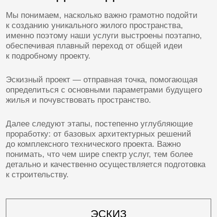
ЗАКАЗАТЬ ПРОЕКТ ДОМА
[этапы работ]
ЭТАПЫ ПРОЕКТИРОВАНИЯ
ДОМА
01
ФИЛОСОФИЯ СТУДИИ
Проектирование загородного дома — путь длиной
в полтора года и более.
Важно выбрать бюро, с которым совпадают ценности,
стиль мышления и уровень требований.
Мы выстраиваем прозрачный процесс и создаём
архитектуру, основанную на доверии и точности.
02
ЭСКИЗНЫЙ ПРОЕКТ
Формируем образ будущего дома: планировки
с мебелью, фасады, 3D-визуализации, посадку