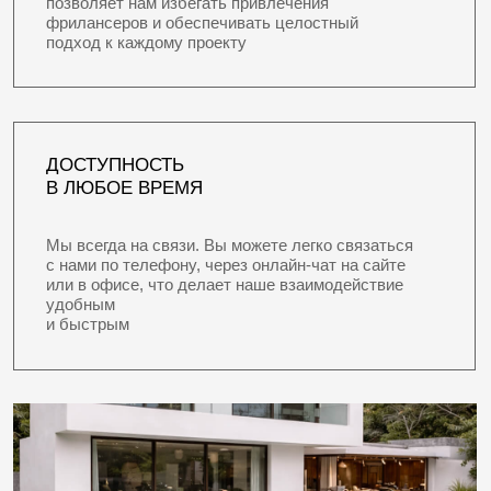
ЗАКАЗАТЬ ПРОЕКТ ДОМА
РАБОЧАЯ ДОКУМЕНТАЦИЯ
Готовый проект с инженерными системами —
необходимый минимум для начала строительства
• Эскизный проект (ЭП)
• Фотореалистичные 3D визуализации экстерьера
• Архитектурные решения (АР)
• Конструктивные решения (КР)
5 900 руб.\м²
ЗАКАЗАТЬ ПРОЕКТ ДОМА
КОМПЛЕКСНЫЙ ПРОЕКТ