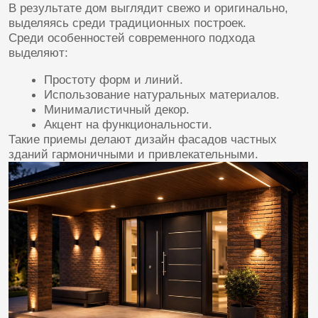
2. ОПРЕДЕЛЕНИЕ СТИЛЕВОГО
НАПРАВЛЕНИЯ
3. ПОДБОР ОТДЕЛОЧНЫХ
МАТЕРИАЛОВ
4. РАЗРАБОТКА ЧЕРТЕЖЕЙ
И ВИЗУАЛИЗАЦИЙ
5. СОГЛАСОВАНИЕ С ЗАКАЗЧИКОМ
Каждая стадия имеет важное значение и влияет на
конечный результат. Важно уделить внимание
деталям, чтобы итоговый продукт соответствовал
ожиданиям клиента.