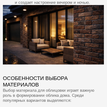
Кирпич: Прочный и долговечный материал,
обеспечивающий надежную защиту
от неблагоприятных погодных условий.
Камень: Натуральный камень придает зданию
солидность и респектабельность.
Дерево: Экологически чистый вариант,
создающий теплую и уютную обстановку.
Штукатурка: Универсальное решение,
позволяющее воплотить любые декоративные
идеи.
Разнообразие представленных материалов
позволяет выбрать оптимальный вариант для
каждого конкретного случая, учитывая бюджет
и пожелания заказчика.