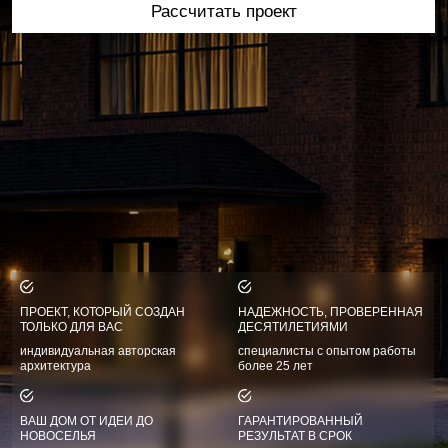
ПРОЕКТ, КОТОРЫЙ СОЗДАН
НАДЕЖНОСТЬ, ПРОВЕРЕННАЯ
ТОЛЬКО ДЛЯ ВАС
ДЕСЯТИЛЕТИЯМИ
индивидуальная авторская
специалисты с опытом работы
архитектура
более 25 лет
ВАШ ДОМ ОТ ИДЕИ ДО
ГАРАНТИРОВАННЫЙ
НОВОСЕЛЬЯ
РЕЗУЛЬТАТ В СРОК
полный комплекс услуг
реальные сроки и
и сопровождение
ответственность за результат
[главная]
[услуги]
[дизайн фасада дома]
/
/
[описание]