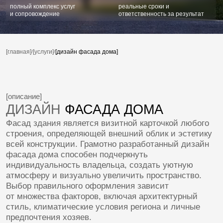
ДИЗАЙН
ФАСАДА ДОМА
Фасад здания является визитной карточкой любого
строения, определяющей внешний облик и эстетику
всей конструкции. Грамотно разработанный дизайн
фасада дома способен подчеркнуть
индивидуальность владельца, создать уютную
атмосферу и визуально увеличить пространство.
Выбор правильного оформления зависит
от множества факторов, включая архитектурный
стиль, климатические условия региона и личные
предпочтения хозяев.
ОСНОВНЫЕ ЭЛЕМЕНТЫ ДИЗАЙНА
ФАСАДА ДОМА
При разработке дизайна фасада частного дома,
важно учитывать ряд ключевых элементов,
влияющих на общий вид постройки:
Цветовая гамма: Цвет стен оказывает
значительное влияние на восприятие
пространства. Светлые оттенки зрительно
расширяют границы, темные создают
ощущение тепла и комфорта.
Материалы отделки: Кирпич, камень, дерево,
штукатурка — каждый материал обладает
уникальными свойствами и визуальным
эффектом.