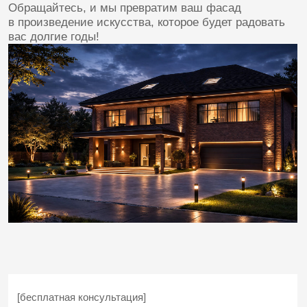
[наши преимущества]
ПРЕИМУЩЕСТВА
НАШЕГО
АРХИТЕКТУРНОГО БЮРО
Мы придерживаемся профессионального подхода во
всех аспектах работы:
ПРОЗРАЧНАЯ ДОКУМЕНТАЦИЯ
ДЛЯ ВАШЕГО СПОКОЙСТВИЯ
Мы документируем все работы
и соглашения, чтобы вы всегда знали, что и когда
выполняется, а также имели четкое представление
о результате, обеспечивая высокую гарантию
качества