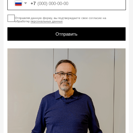
ВСЕ СПЕЦИАЛИСТЫ
ПОД ОДНОЙ КРЫШЕЙ
В нашем бюро работают
квалифицированные специалисты, что
позволяет нам избегать привлечения
фрилансеров и обеспечивать целостный
подход к каждому проекту
ДОСТУПНОСТЬ
В ЛЮБОЕ ВРЕМЯ
Мы всегда на связи. Вы можете легко связаться
с нами по телефону, через онлайн-чат на сайте
или в офисе, что делает наше взаимодействие
удобным
и быстрым