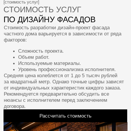
услугу заказать дизайн фасада дома. Мы поможем
подобрать подходящий стиль, материалы
и аксессуары, создав уникальный образ вашего
жилища. Уточнить подробности и ознакомиться
с примерами выполненных проектов можно
на нашем сайте.
Хотите сделать свой дом особенным? Тогда
обратите внимание на наши предложения
по дизайну фасадов в современном стиле. Создаем
уникальные проекты, учитывающие
индивидуальные потребности клиентов. Сделайте
первый шаг навстречу мечте!
Обращайтесь, и мы превратим ваш фасад
в произведение искусства, которое будет радовать
вас долгие годы!