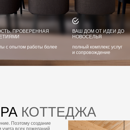
ПРОВЕРЕННАЯ
ВАШ ДОМ ОТ ИДЕИ ДО
МИ
НОВОСЕЛЬЯ
ытом работы более
полный комплекс услуг
и сопровождение
А
КОТТЕДЖА
оэтому создание
 всех пожеланий
 ARCHDEPO
— разработку
ебели, деталей
инженерных систем.
-монтажных работ