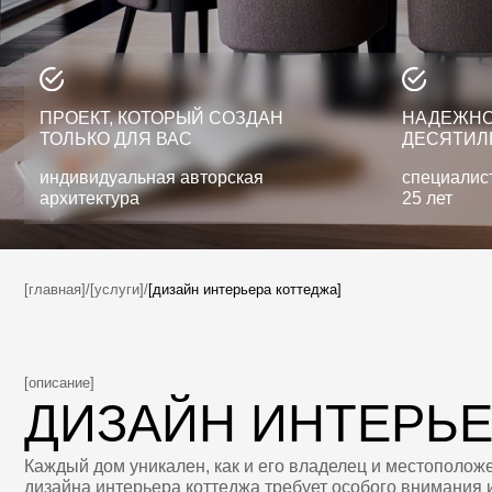
ПРОЕКТ, КОТОРЫЙ СОЗДАН
НАДЕЖНОСТЬ, 
ТОЛЬКО ДЛЯ ВАС
ДЕСЯТИЛЕТИЯ
индивидуальная авторская
специалисты с оп
архитектура
25 лет
[главная]
/
[услуги]
/
[дизайн интерьера коттеджа]
[описание]
ДИЗАЙН ИНТЕРЬЕР
Каждый дом уникален, как и его владелец и местоположение. П
дизайна интерьера коттеджа требует особого внимания и учета
клиента, состава семьи и образа жизни. Специалисты студии
предлагают комплексный подход к проектированию интерьера 
концепции и рабочей документации, комплектацию — подбор м
интерьера, отделочных материалов, контроль проектирования 
Мы также порекомендуем надежных исполнителей строительно
и осуществим авторский надзор.
КОМПЛЕКСНАЯ РАБОТА НАД ДИЗАЙНОМ
ИНТЕРЬЕРА ВКЛЮЧАЕТ: