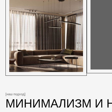
[наш подход]
МИНИМАЛИЗМ И НЕ
ИНТЕРЬЕРА ЗАГОР
Минималистичные интерьеры загородных домов премиум-класс
элегантностью, сочетающей простоту форм с высочайшим уро
и удобства. Стремление к чистоте восприятия пространства вы
от излишнего декора и максимальном внимании к качеству ис
и продуманному дизайну каждого элемента обстановки.
В неоклассическом стиле интерьер строится вокруг принципа с
пропорций. Все элементы располагаются зеркально относитель
комнаты. Используются традиционные элементы архитектуры и
карнизы, молдинги, лепнина, классические узоры (например, роз
Несмотря на различие подходов, минимализм и неоклассику ле
в одном пространстве, учитывая общие черты: стремление к г
любви к качественным материалам и связи с внешним миром 
оконных конструкций.
Специалисты ARCHDEPO / АРХДЕПО с удовольствием проконс
и разработают проект уникального дома предназначенного имен