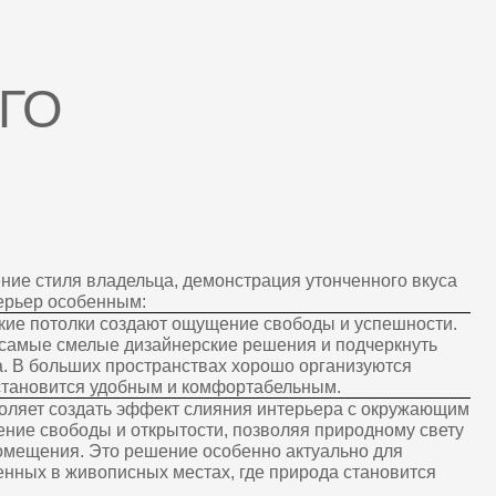
дельца, демонстрация утонченного вкуса
ным:
оздают ощущение свободы и успешности.
 дизайнерские решения и подчеркнуть
ространствах хорошо организуются
обным и комфортабельным.
 эффект слияния интерьера с окружающим
 открытости, позволяя природному свету
 решение особенно актуально для
сных местах, где природа становится
аксимальный комфорт и безопасность
 автоматическое управление освещением,
техникой. Интеллектуальные устройства
даптируясь к их привычкам и образу
стекления, просторных помещений
ый интерьер загородного дома премиум-
цу наслаждаться природой, светом
ысокий уровень комфорта и удобства.