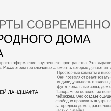
 оформление внутреннего пространства. Это выражение стиля вла
мотрим три ключевых элемента, которые делают интерьер особен
Просторные комнаты и высокие потолки с
Они позволяют реализовать самые смелые
индивидуальность владельца. В больших п
функциональные зоны, дом становится уд
АНДШАФТА
Панорамное остекление позволяет создать
пейзажем. Оно создает ощущение свободы и
свободно проникать внутрь помещения. Это
загородных домов, расположенных в живопи
частью дизайна.
МНЫЙ ДОМ»
Современные технологии обеспечивают м
жильцов. Система «умный дом» включает
климатом, мультимедийными системами и 
реагируют на предпочтения владельцев, а
жизни.
Таким образом, сочетание панорамного о
и передовых технологий создает уникальн
класса. Эти элементы позволяют владель
и свободой, одновременно обеспечивая в