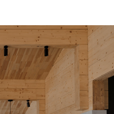
buro@archdepo.ru
-12-01