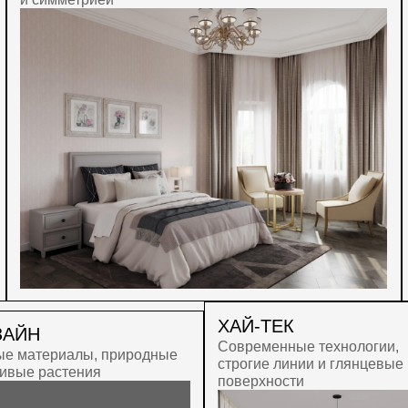
ХАЙ-ТЕК
Современные технологии,
ериалы, природные
строгие линии и глянцевые
астения
поверхности