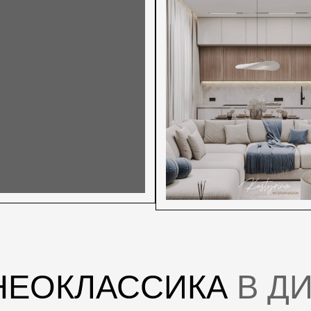
ОКЛАССИКА
В ДИЗАЙ
ОДНОГО ДОМА
а отличаются своей
внем комфорта
ражается в отказе
пользуемых материалов
имметрии и четких
но центральной оси
 декора: колонны,
етки, меандр).
гко объединить
армонии пропорций,
посредством больших
ультируют
но для вас.