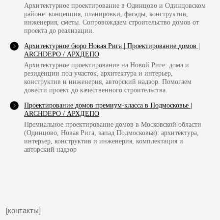
Архитектурное проектирование в Одинцово и Одинцовском
ОСТАВЬТЕ ВАШИ КОНТАКТЫ
районе: концепция, планировки, фасады, конструктив,
инженерия, сметы. Сопровождаем строительство домов от
И МЫ СВЯЖЕМСЯ С ВАМИ
проекта до реализации.
Архитектурное бюро Новая Рига | Проектирование домов |
ARCHDEPO / АРХДЕПО
Архитектурное проектирование на Новой Риге: дома и
+7
резиденции под участок, архитектура и интерьер,
конструктив и инженерия, авторский надзор. Помогаем
довести проект до качественного строительства.
Я согласен с политикой
конфиденциальности
Проектирование домов премиум-класса в Подмосковье |
Отправить
ARCHDEPO / АРХДЕПО
Премиальное проектирование домов в Московской области
(Одинцово, Новая Рига, запад Подмосковья): архитектура,
интерьер, конструктив и инженерия, комплектация и
авторский надзор
ИП Костырина Е. С.
ИНН 503229423750