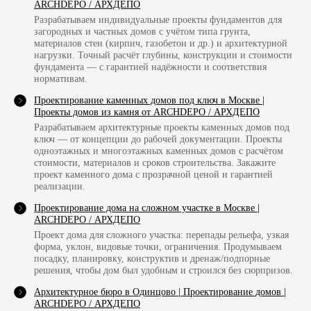
+7 (977) 970-12-01
ARCHDEPO / АРХДЕПО
Разрабатываем индивидуальные проекты фундаментов для
загородных и частных домов с учётом типа грунта,
[почта для заказчиков]
[почта для поставщиков]
материалов стен (кирпич, газобетон и др.) и архитектурной
buro@archdepo.ru
partner@archdepo.ru
нагрузки. Точный расчёт глубины, конструкции и стоимости
фундамента — с гарантией надёжности и соответствия
нормативам.
[время работы]
Мы на связи каждый день, без выходных с 09:00 до 21:00.
Проектирование каменных домов под ключ в Москве |
Заявки с сайта принимаются круглосуточно
Проекты домов из камня от ARCHDEPO / АРХДЕПО
Разрабатываем архитектурные проекты каменных домов под
[местоположение]
ключ — от концепции до рабочей документации. Проекты
одноэтажных и многоэтажных каменных домов с расчётом
г. Москва,
стоимости, материалов и сроков строительства. Закажите
Нахимовский просп., 24, стр. 1,
проект каменного дома с прозрачной ценой и гарантией
реализации.
смотреть на карте
Проектирование дома на сложном участке в Москве |
ARCHDEPO / АРХДЕПО
Проект дома для сложного участка: перепады рельефа, узкая
форма, уклон, видовые точки, ограничения. Продумываем
посадку, планировку, конструктив и дренаж/подпорные
решения, чтобы дом был удобным и строился без сюрпризов.
Архитектурное бюро в Одинцово | Проектирование домов |
ARCHDEPO / АРХДЕПО
[консультация]