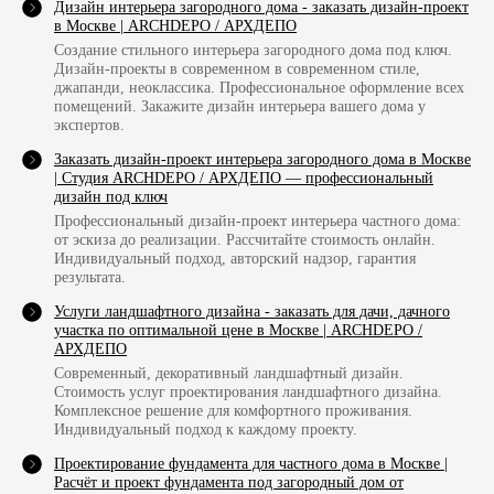
Дизайн интерьера загородного дома - заказать дизайн-проект
в Москве | ARCHDEPO / АРХДЕПО
Создание стильного интерьера загородного дома под ключ.
Дизайн-проекты в современном в современном стиле,
джапанди, неоклассика. Профессиональное оформление всех
помещений. Закажите дизайн интерьера вашего дома у
экспертов.
Заказать дизайн‐проект интерьера загородного дома в Москве
| Студия ARCHDEPO / АРХДЕПО — профессиональный
дизайн под ключ
Профессиональный дизайн‐проект интерьера частного дома:
от эскиза до реализации. Рассчитайте стоимость онлайн.
Индивидуальный подход, авторский надзор, гарантия
результата.
[контакты]
Услуги ландшафтного дизайна - заказать для дачи, дачного
участка по оптимальной цене в Москве | ARCHDEPO /
КОНТАКТЫ
АРХДЕПО
АРХИТЕКТУРНОГО БЮРО
Современный, декоративный ландшафтный дизайн.
Стоимость услуг проектирования ландшафтного дизайна.
ARCHDEPO / АРХДЕПО
Комплексное решение для комфортного проживания.
Индивидуальный подход к каждому проекту.
[для связи]
Проектирование фундамента для частного дома в Москве |
Расчёт и проект фундамента под загородный дом от