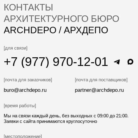
ОГРНИП 318774600258032
[НАВИГАЦИЯ]
Архитектура
О бюро
Интерьеры
Блог
Инженерные сети
Отзывы
Строительство
Контакты
[КОНТАКТЫ]
[для связи]
[почта]
+7 (977) 970-12-01
buro@archdepo.ru
[адрес]
г. Москва, Нахимовский просп., 24, стр. 1
Оставьте свой номер телефона и мы Вам
перезвоним